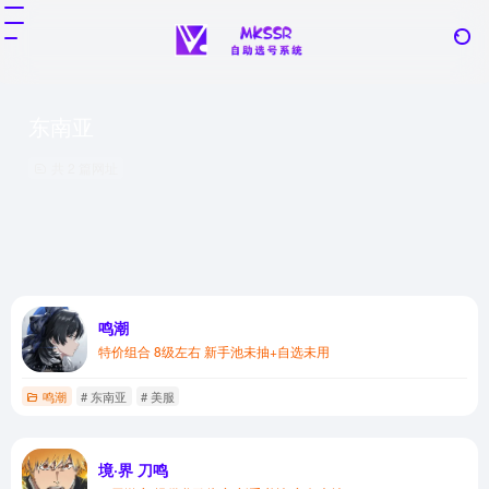
东南亚
共 2 篇网址
鸣潮
特价组合 8级左右 新手池未抽+自选未用
鸣潮
# 东南亚
# 美服
境·界 刀鸣