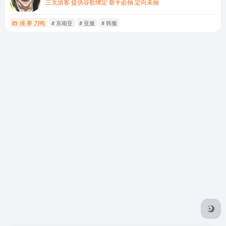
三无游客 提供谷歌绑定 新手必抽 定向未抽
境·界 刀鸣
# 东南亚
# 亚服
# 韩服